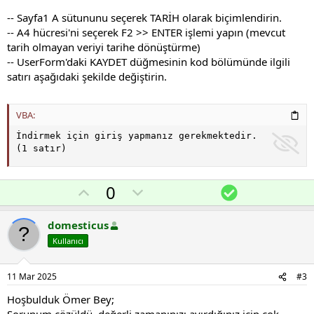
-- Sayfa1 A sütununu seçerek TARİH olarak biçimlendirin.
-- A4 hücresi'ni seçerek F2 >> ENTER işlemi yapın (mevcut
tarih olmayan veriyi tarihe dönüştürme)
-- UserForm'daki KAYDET düğmesinin kod bölümünde ilgili
satırı aşağıdaki şekilde değiştirin.
VBA:
İndirmek için giriş yapmanız gerekmektedir.

(1 satır)
O
O
Ç
0
y
l
ö
l
u
z
domesticus
a
m
ü
Kullanıcı
s
m
u
11 Mar 2025
#3
z
Hoşbulduk Ömer Bey;
o