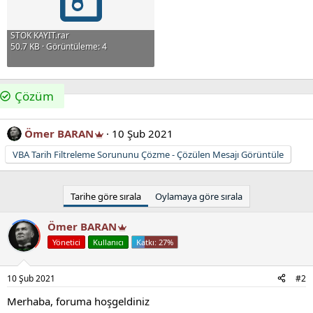
STOK KAYIT.rar
50.7 KB · Görüntüleme: 4
Çözüm
Ömer BARAN
10 Şub 2021
VBA Tarih Filtreleme Sorununu Çözme - Çözülen Mesajı Görüntüle
Tarihe göre sırala
Oylamaya göre sırala
Ömer BARAN
Yönetici
Kullanıcı
10 Şub 2021
#2
Merhaba, foruma hoşgeldiniz