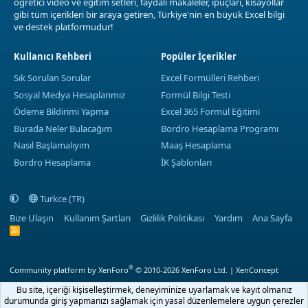
öğretici video ve eğitim setleri, faydalı makaleler, ipuçları, kısayollar
gibi tüm içerikleri bir araya getiren, Türkiye'nin en büyük Excel bilgi
ve destek platformudur!
Kullanıcı Rehberi
Popüler İçerikler
Sık Sorulan Sorular
Excel Formülleri Rehberi
Sosyal Medya Hesaplarımız
Formül Bilgi Testi
Ödeme Bildirimi Yapma
Excel 365 Formül Eğitimi
Burada Neler Bulacağım
Bordro Hesaplama Programı
Nasıl Başlamalıyım
Maaş Hesaplama
Bordro Hesaplama
İK Şablonları
Turkce (TR)
Bize Ulaşın
Kullanım Şartları
Gizlilik Politikası
Yardım
Ana Sayfa
R
S
S
®
Community platform by XenForo
© 2010-2026 XenForo Ltd.
|
XenConcept
Bu site, içeriği kişiselleştirmek, deneyiminize uyarlamak ve kayıt olmanız
durumunda giriş yapmanızı sağlamak için yasal düzenlemelere uygun çerezler