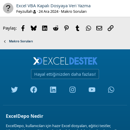
Excel VBA Kapalı Dosyaya Veri Yazma
Feyzullah
24 Ara 2024
Makro Soruları
Facebook
Bluesky
LinkedIn
Reddit
Pinterest
Tumblr
WhatsApp
E-posta
Link
Paylaş:
Makro Soruları
Hayal ettiğinizden daha fazlası!
ExcelDepo Nedir
ExcelDepo, kullanıcıları için hazır Excel dosyaları, eğitici testler,