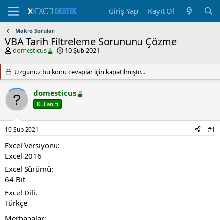
Giriş Yap
Kayıt Ol
Makro Soruları
VBA Tarih Filtreleme Sorununu Çözme
K
B
domesticus
10 Şub 2021
o
a
n
ş
Üzgünüz bu konu cevaplar için kapatılmıştır...
u
l
y
a
u
n
domesticus
b
g
a
Kullanıcı
ı
ş
ç
l
t
a
a
10 Şub 2021
#1
t
r
a
i
Excel Versiyonu
n
h
Excel 2016
i
Excel Sürümü
64 Bit
Excel Dili
Türkçe
Merhabalar;